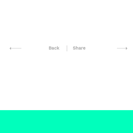
Musicafoscari
Brand Identity Il quadrato
Back
Share